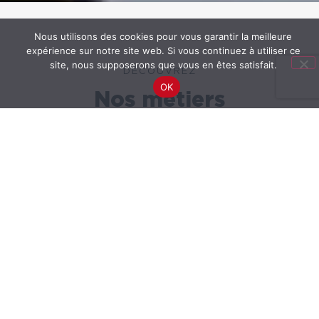
Nous utilisons des cookies pour vous garantir la meilleure
expérience sur notre site web. Si vous continuez à utiliser ce
site, nous supposerons que vous en êtes satisfait.
DÉCOUVREZ
OK
Nos métiers
Façadier
Spécialiste des métiers de l’enveloppe du
bâtiment, nous réalisons la conception, la
fabrication et la pose de façades
spécifiques et complexes, alliant verre et
métal. Certifiée QUALIBAT 3723 et 3522,
nous disposons également du PASS VEC.
Nous travaillons aussi bien pour les
bâtiments publics que privés, en